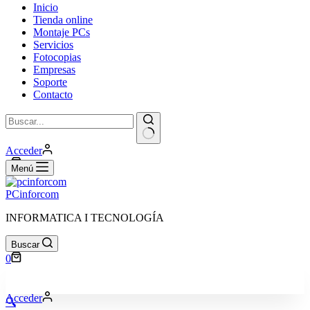
Inicio
Tienda online
Montaje PCs
Servicios
Fotocopias
Empresas
Soporte
Contacto
Sin
Acceder
resultados
Carro
0
Menú
de
compra
PCinforcom
INFORMATICA I TECNOLOGÍA
Buscar
Carro
0
de
compra
Acceder
🔍