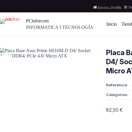
Saltar
al
🛠️ S
🚚 Envíos 24/48h
contenido
PCinforcom
Inicio
Tiend
INFORMATICA I TECNOLOGÍA
Placa B
D4/ Soc
Micro 
Referencia:
Categorías:
82,50
€