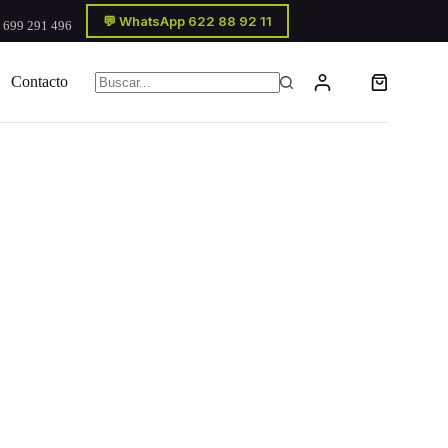
💬 WhatsApp 622 88 92 11
 699 291 496
Contacto
Carro
Sin
de
resultados
compra