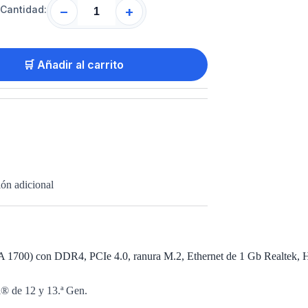
Cantidad:
−
+
🛒 Añadir al carrito
ón adicional
700) con DDR4, PCIe 4.0, ranura M.2, Ethernet de 1 Gb Realtek,
® de 12 y 13.ª Gen.