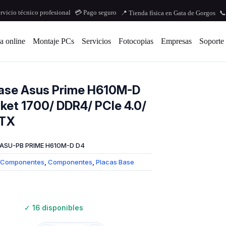
ervicio técnico profesional
💳 Pago seguro
📍 Tienda física en Gata de Gorgos
📞
a online
Montaje PCs
Servicios
Fotocopias
Empresas
Soporte
ase Asus Prime H610M-D
ket 1700/ DDR4/ PCIe 4.0/
ATX
ASU-PB PRIME H610M-D D4
Componentes
,
Componentes
,
Placas Base
✓
16 disponibles