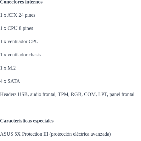
Conectores internos
1 x ATX 24 pines
1 x CPU 8 pines
1 x ventilador CPU
1 x ventilador chasis
1 x M.2
4 x SATA
Headers USB, audio frontal, TPM, RGB, COM, LPT, panel frontal
Características especiales
ASUS 5X Protection III (protección eléctrica avanzada)