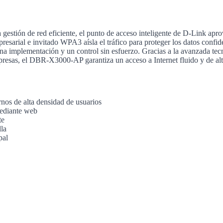
 gestión de red eficiente, el punto de acceso inteligente de D-Link ap
resarial e invitado WPA3 aísla el tráfico para proteger los datos confid
una implementación y un control sin esfuerzo. Gracias a la avanzada tecn
esas, el DBR-X3000-AP garantiza un acceso a Internet fluido y de alto
nos de alta densidad de usuarios
mediante web
te
lla
pal