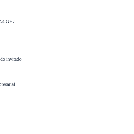
 2.4 GHz
odo invitado
resarial