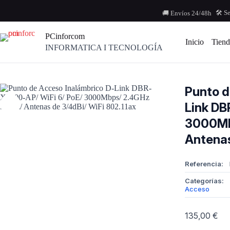
Saltar
al
🛠️ S
🚚 Envíos 24/48h
contenido
PCinforcom
Inicio
Tiend
INFORMATICA I TECNOLOGÍA
Punto d
Link DB
3000Mb
Antenas
Referencia:
Categorías:
Acceso
135,00
€