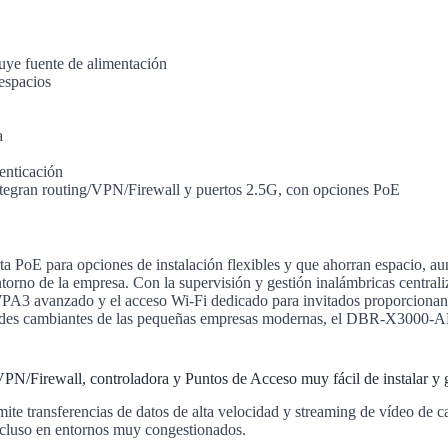
uye fuente de alimentación
espacios
a
tenticación
integran routing/VPN/Firewall y puertos 2.5G, con opciones PoE
 PoE para opciones de instalación flexibles y que ahorran espacio, au
 entorno de la empresa. Con la supervisión y gestión inalámbricas cent
WPA3 avanzado y el acceso Wi-Fi dedicado para invitados proporcionan u
idades cambiantes de las pequeñas empresas modernas, el DBR-X3000-AP
PN/Firewall, controladora y Puntos de Acceso muy fácil de instalar y 
ransferencias de datos de alta velocidad y streaming de vídeo de calid
incluso en entornos muy congestionados.