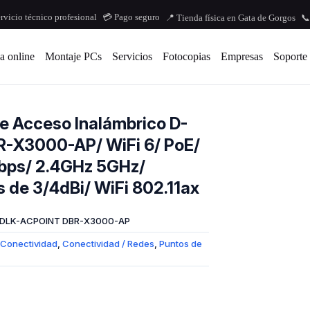
ervicio técnico profesional
💳 Pago seguro
📍 Tienda física en Gata de Gorgos
📞
a online
Montaje PCs
Servicios
Fotocopias
Empresas
Soporte
e Acceso Inalámbrico D-
R-X3000-AP/ WiFi 6/ PoE/
ps/ 2.4GHz 5GHz/
 de 3/4dBi/ WiFi 802.11ax
DLK-ACPOINT DBR-X3000-AP
Conectividad
,
Conectividad / Redes
,
Puntos de