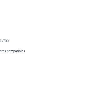
BR-700
dores compatibles