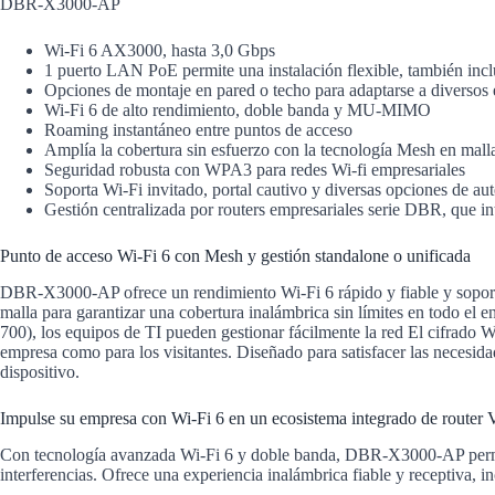
DBR-X3000-AP
Wi-Fi 6 AX3000, hasta 3,0 Gbps
1 puerto LAN PoE permite una instalación flexible, también incl
Opciones de montaje en pared o techo para adaptarse a diversos 
Wi-Fi 6 de alto rendimiento, doble banda y MU-MIMO
Roaming instantáneo entre puntos de acceso
Amplía la cobertura sin esfuerzo con la tecnología Mesh en mall
Seguridad robusta con WPA3 para redes Wi-fi empresariales
Soporta Wi-Fi invitado, portal cautivo y diversas opciones de au
Gestión centralizada por routers empresariales serie DBR, que 
Punto de acceso Wi-Fi 6 con Mesh y gestión standalone o unificada
DBR-X3000-AP ofrece un rendimiento Wi-Fi 6 rápido y fiable y soporta
malla para garantizar una cobertura inalámbrica sin límites en todo el
700), los equipos de TI pueden gestionar fácilmente la red El cifrado 
empresa como para los visitantes. Diseñado para satisfacer las neces
dispositivo.
Impulse su empresa con Wi-Fi 6 en un ecosistema integrado de router V
Con tecnología avanzada Wi-Fi 6 y doble banda, DBR-X3000-AP permite t
interferencias. Ofrece una experiencia inalámbrica fiable y receptiva, 