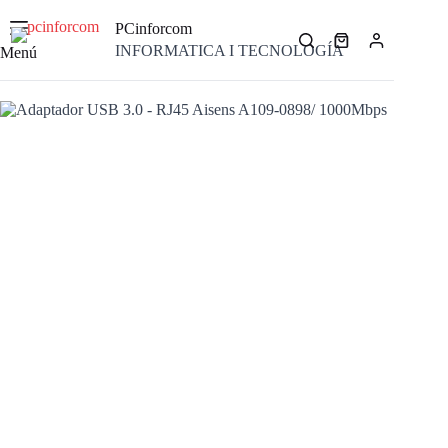
Saltar
al
PCinforcom
contenido
Carro
INFORMATICA I TECNOLOGÍA
Menú
de
compra