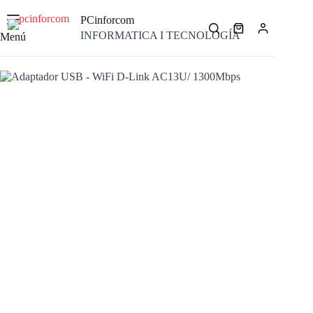
Saltar
al
PCinforcom
contenido
Carro
INFORMATICA I TECNOLOGÍA
Menú
de
compra