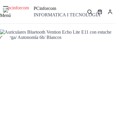
Saltar
al
PCinforcom
contenido
Carro
INFORMATICA I TECNOLOGÍA
Menú
de
compra