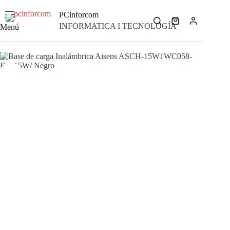
Saltar
al
PCinforcom
contenido
Carro
INFORMATICA I TECNOLOGÍA
Menú
de
compra