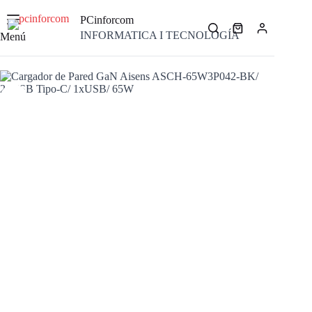
Saltar
al
PCinforcom
contenido
Carro
INFORMATICA I TECNOLOGÍA
Menú
de
compra