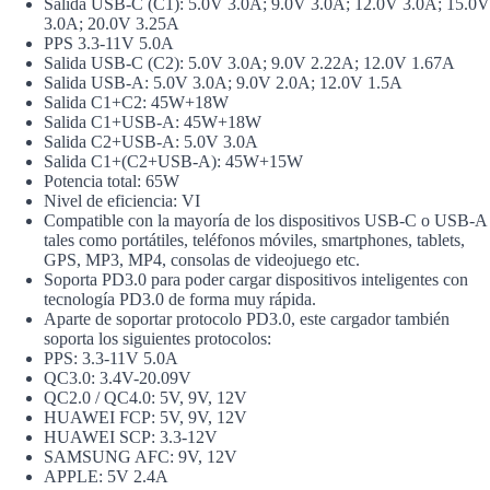
Salida USB-C (C1): 5.0V 3.0A; 9.0V 3.0A; 12.0V 3.0A; 15.0V
3.0A; 20.0V 3.25A
PPS 3.3-11V 5.0A
Salida USB-C (C2): 5.0V 3.0A; 9.0V 2.22A; 12.0V 1.67A
Salida USB-A: 5.0V 3.0A; 9.0V 2.0A; 12.0V 1.5A
Salida C1+C2: 45W+18W
Salida C1+USB-A: 45W+18W
Salida C2+USB-A: 5.0V 3.0A
Salida C1+(C2+USB-A): 45W+15W
Potencia total: 65W
Nivel de eficiencia: VI
Compatible con la mayoría de los dispositivos USB-C o USB-A
tales como portátiles, teléfonos móviles, smartphones, tablets,
GPS, MP3, MP4, consolas de videojuego etc.
Soporta PD3.0 para poder cargar dispositivos inteligentes con
tecnología PD3.0 de forma muy rápida.
Aparte de soportar protocolo PD3.0, este cargador también
soporta los siguientes protocolos:
PPS: 3.3-11V 5.0A
QC3.0: 3.4V-20.09V
QC2.0 / QC4.0: 5V, 9V, 12V
HUAWEI FCP: 5V, 9V, 12V
HUAWEI SCP: 3.3-12V
SAMSUNG AFC: 9V, 12V
APPLE: 5V 2.4A