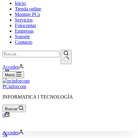
Inicio
Tienda online
Montaje PCs
Servicios
Fotocopias
Empresas
Soporte
Contacto
Sin
Acceder
resultados
Carro
0
Menú
de
compra
PCinforcom
INFORMATICA I TECNOLOGÍA
Buscar
Carro
0
de
compra
Acceder
🔍