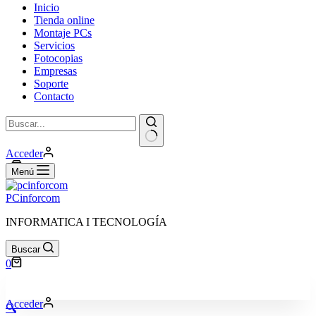
Inicio
Tienda online
Montaje PCs
Servicios
Fotocopias
Empresas
Soporte
Contacto
Sin
Acceder
resultados
Carro
0
Menú
de
compra
PCinforcom
INFORMATICA I TECNOLOGÍA
Buscar
Carro
0
de
compra
Acceder
🔍