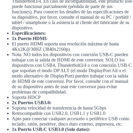
Thunderbolt3/4. En caso de incompatibilidad, este producto solo
puede funcionar parcialmente (pérdida de parte de sus
funciones). Para conocer los detalles de las especificaciones de
su dispositivo, por favor, consulte el manual de su PC / portátil /
tablet / smartphone o la asistencia al cliente del fabricante de su
dispositivo.
Especificaciones:
1x Puerto HDMI:
El puerto HDMI soporta una resolución máxima de hasta
4Kx2K@30HZ (3840x2160p)
Nota: NO todos los dispositivos con conexión USB-C pueden
trabajar con la salida de HDMI de este conversor. SOLO los
dispositivos con USB4, Thunderbolt3/4 o con conexión USB-C
que soportan el modo DP ALT (el modo DisplayPort Alt o el
modo alternativo de DisplayPort) pueden trabajar con la salida
de HDMI de este conversor. Por favor, consulte con el manual
de su dispositivo antes de usar este conversor para evitar
problemas de compatibilidad.
Soporta HDCP
2x Puertos USB3.0:
Soporta velocidad de transferencia de hasta 5Gbps
Retrocompatible con USB2.0, USB1.1 y USB1.0
Apto para conectar cualquier accesorio o periférico USB como
teclado, ratón, pendrive, disco duro externo, impresora, etc.
1x Puerto USB-C USB3.0 (Solo datos):