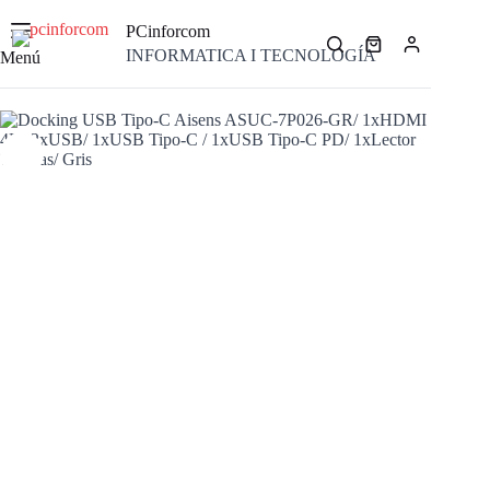
Saltar
al
PCinforcom
contenido
Carro
INFORMATICA I TECNOLOGÍA
Menú
de
compra