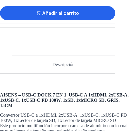
🛒 Añadir al carrito
Descripción
AISENS – USB-C DOCK 7 EN 1, USB-C A 1xHDMI, 2xUSB-A,
1xUSB-C, 1xUSB-C PD 100W, 1xSD, 1xMICRO SD, GRIS,
15CM
Conversor USB-C a 1xHDMI, 2xUSB-A, 1xUSB-C, 1xUSB-C PD
100W, 1xLector de tarjeta SD, 1xLector de tarjeta MICRO SD
Este producto multifunción incorpora carcasa de aluminio con lo cual
es muy ligero, de tamaño muy reducido, diseño moderno.