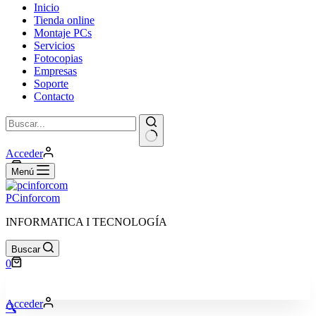
Inicio
Tienda online
Montaje PCs
Servicios
Fotocopias
Empresas
Soporte
Contacto
Sin
Acceder
resultados
Carro
0
Menú
de
compra
PCinforcom
INFORMATICA I TECNOLOGÍA
Buscar
Carro
0
de
compra
Acceder
🔍