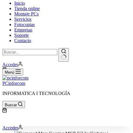
Inicio
Tienda online
Montaje PCs
Servicios
Fotocopias
Empresas
Soporte
Contacto
Sin
Acceder
resultados
Carro
Menú
de
compra
PCinforcom
INFORMATICA I TECNOLOGÍA
Buscar
Carro
de
compra
Acceder