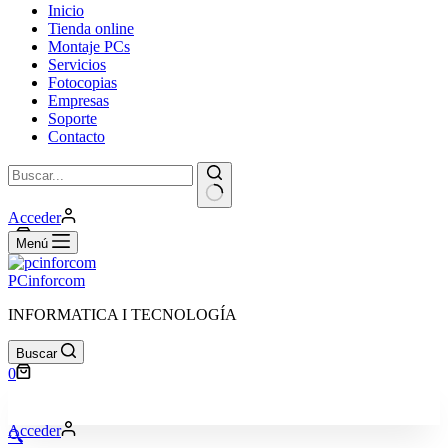
Inicio
Tienda online
Montaje PCs
Servicios
Fotocopias
Empresas
Soporte
Contacto
Sin
Acceder
resultados
Carro
0
Menú
de
compra
PCinforcom
INFORMATICA I TECNOLOGÍA
Buscar
Carro
0
de
compra
Acceder
🔍