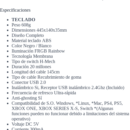
Especificaciones
TECLADO
Peso
608g
Dimensiones
445x140x35mm
Diseño
Completo
Material teclado
ABS
Color
Negro / Blanco
Iluminación
FRGB Rainbow
Tecnología
Membrana
Tipo de switch
H-Mech
Duración
20 millones
Longitud del cable
145cm
Tipo de cable
Recubrimiento de goma
Conector
USB 2.0
Inalámbrico
Si, Receptor USB inalámbrico 2.4Ghz (Incluido)
Frecuencia de refresco
Ultra-rápida
Anti-ghosting
Sí
Compatibilidad de S.O.
Windows, *Linux, *Mac, PS4, PS5,
XBOX ONE, XBOX SERIES X-S, Switch *(Algunas
funciones pueden no funcionar debido a limitaciones del sistema
operativo)
Voltaje
DC 5V
Corriente
300mA