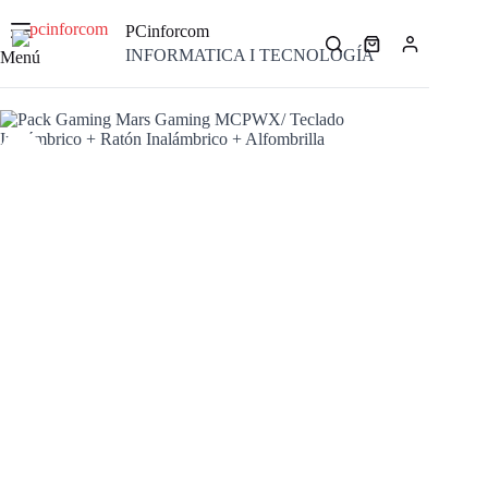
Saltar
al
PCinforcom
contenido
Carro
INFORMATICA I TECNOLOGÍA
Menú
de
compra