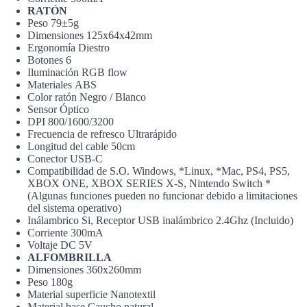
RATÓN
Peso
79±5g
Dimensiones
125x64x42mm
Ergonomía
Diestro
Botones
6
Iluminación
RGB flow
Materiales
ABS
Color ratón
Negro / Blanco
Sensor
Óptico
DPI
800/1600/3200
Frecuencia de refresco
Ultrarápido
Longitud del cable
50cm
Conector
USB-C
Compatibilidad de S.O.
Windows, *Linux, *Mac, PS4, PS5,
XBOX ONE, XBOX SERIES X-S, Nintendo Switch *
(Algunas funciones pueden no funcionar debido a limitaciones
del sistema operativo)
Inálambrico
Si, Receptor USB inalámbrico 2.4Ghz (Incluido)
Corriente
300mA
Voltaje
DC 5V
ALFOMBRILLA
Dimensiones
360x260mm
Peso
180g
Material superficie
Nanotextil
Material base
Caucho natural