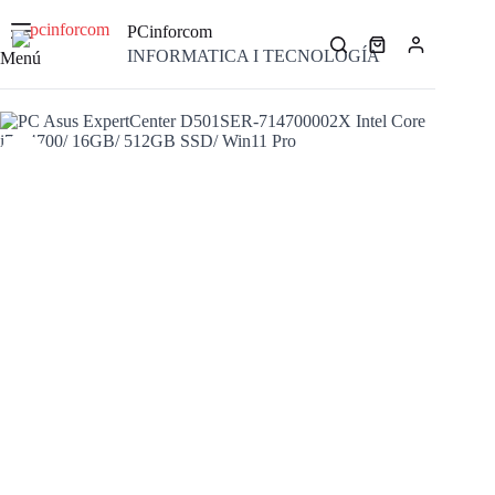
Saltar
al
PCinforcom
contenido
Carro
INFORMATICA I TECNOLOGÍA
Menú
de
compra