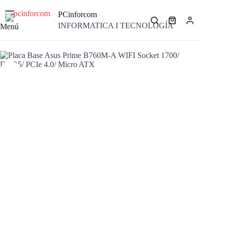
Saltar
al
PCinforcom
contenido
Carro
INFORMATICA I TECNOLOGÍA
Menú
de
compra