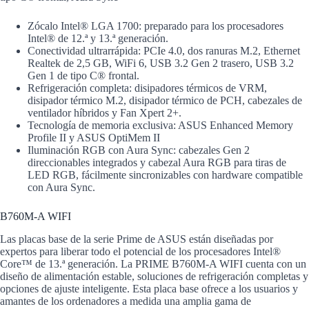
Zócalo Intel® LGA 1700: preparado para los procesadores
Intel® de 12.ª y 13.ª generación.
Conectividad ultrarrápida: PCIe 4.0, dos ranuras M.2, Ethernet
Realtek de 2,5 GB, WiFi 6, USB 3.2 Gen 2 trasero, USB 3.2
Gen 1 de tipo C® frontal.
Refrigeración completa: disipadores térmicos de VRM,
disipador térmico M.2, disipador térmico de PCH, cabezales de
ventilador híbridos y Fan Xpert 2+.
Tecnología de memoria exclusiva: ASUS Enhanced Memory
Profile II y ASUS OptiMem II
Iluminación RGB con Aura Sync: cabezales Gen 2
direccionables integrados y cabezal Aura RGB para tiras de
LED RGB, fácilmente sincronizables con hardware compatible
con Aura Sync.
B760M-A WIFI
Las placas base de la serie Prime de ASUS están diseñadas por
expertos para liberar todo el potencial de los procesadores Intel®
Core™ de 13.ª generación. La PRIME B760M-A WIFI cuenta con un
diseño de alimentación estable, soluciones de refrigeración completas y
opciones de ajuste inteligente. Esta placa base ofrece a los usuarios y
amantes de los ordenadores a medida una amplia gama de