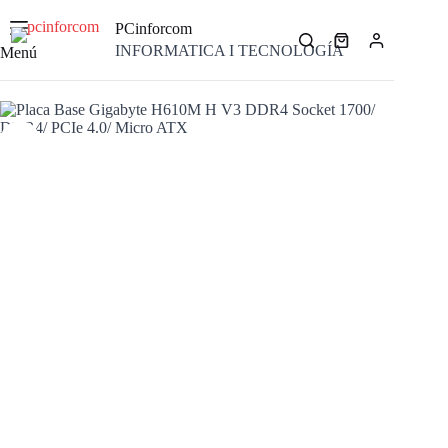
Saltar
al
PCinforcom
contenido
Carro
INFORMATICA I TECNOLOGÍA
Menú
de
compra