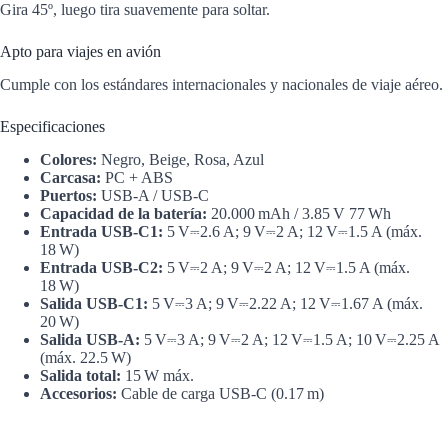
Gira 45º, luego tira suavemente para soltar.
Apto para viajes en avión
Cumple con los estándares internacionales y nacionales de viaje aéreo.
Especificaciones
Colores:
Negro, Beige, Rosa, Azul
Carcasa:
PC + ABS
Puertos:
USB-A / USB-C
Capacidad de la batería:
20.000 mAh / 3.85 V 77 Wh
Entrada USB-C1:
5 V⎓2.6 A; 9 V⎓2 A; 12 V⎓1.5 A (máx.
18 W)
Entrada USB-C2:
5 V⎓2 A; 9 V⎓2 A; 12 V⎓1.5 A (máx.
18 W)
Salida USB-C1:
5 V⎓3 A; 9 V⎓2.22 A; 12 V⎓1.67 A (máx.
20 W)
Salida USB-A:
5 V⎓3 A; 9 V⎓2 A; 12 V⎓1.5 A; 10 V⎓2.25 A
(máx. 22.5 W)
Salida total:
15 W máx.
Accesorios:
Cable de carga USB-C (0.17 m)