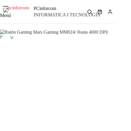
Saltar
al
PCinforcom
contenido
Carro
INFORMATICA I TECNOLOGÍA
Menú
de
compra