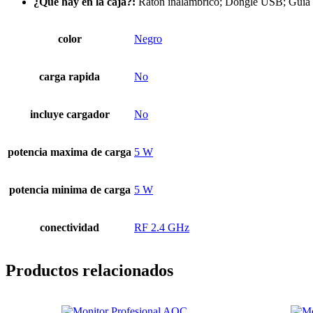
¿Qué hay en la caja?:
Ratón inalámbrico; Dongle USB; Guía d
color
Negro
carga rapida
No
incluye cargador
No
potencia maxima de carga
5 W
potencia minima de carga
5 W
conectividad
RF 2.4 GHz
Productos relacionados