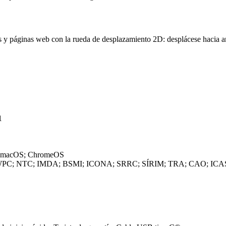
 y páginas web con la rueda de desplazamiento 2D: desplácese hacia arr
1
; macOS; ChromeOS
 WPC; NTC; IMDA; BSMI; ICONA; SRRC; SÍRIM; TRA; CAO; ICA