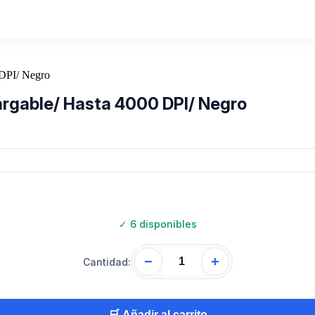
argable/ Hasta 4000 DPI/ Negro
✓
6 disponibles
−
+
Cantidad:
🛒 Añadir al carrito