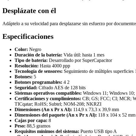
Desplázate con él
Adáptelo a su velocidad para desplazarse sin esfuerzo por documentos
Especificaciones
Color:
Negro
Duración de la batería:
Vida útil: hasta 1 mes
Tipo de batería:
Desarrollado por SuperCapacitor
Resolución:
Hasta 4000 ppp
Tecnología de sensores:
Seguimiento de múltiples superficies 
Botones:
5
Botones programables:
4 2
Seguridad:
Cifrado AES de 128 bits
Sistemas operativos compatibles:
Windows 11; Windows 10
Certificaciones y cumplimientos:
CB; GS; FCC; CI; MCR;
TICqatar; RoHS; Subtel; NOM-208; NKRZI
Dimensiones (An x Pr x Al):
114,9 x 73,3 x 39,9 mm
Dimensiones del paquete (An x Pr x Al):
118 x 104 x 52 mm
Cajas por capa:
8
Peso:
88,5 gramos
Requisitos mínimos del sistema:
Puerto USB tipo A