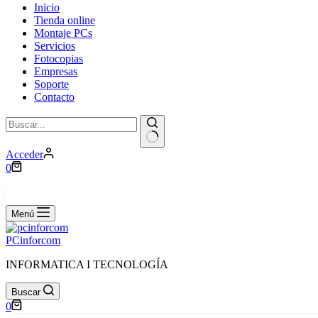
Inicio
Tienda online
Montaje PCs
Servicios
Fotocopias
Empresas
Soporte
Contacto
Sin
Acceder
resultados
Carro
0
de
compra
Menú
PCinforcom
INFORMATICA I TECNOLOGÍA
Buscar
Carro
0
de