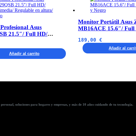
Monitor Portátil Asus
Profesional Asus
MB16ACE 15.6″/ Full 
B 21.5″/ Full HD/
Negro
189,00
€
ia/ Regulable en altura/
Añadir al carri
Añadir al carrito
 personal, soluciones para hogares y empresas, y más de 10 años cuidando de tu tecnología.