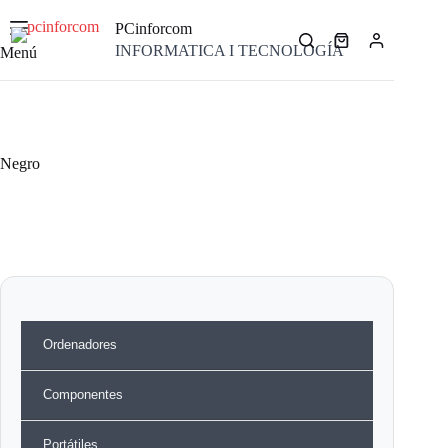
Saltar
al
PCinforcom
contenido
Carro
INFORMATICA I TECNOLOGÍA
Menú
de
compra
Negro
Ordenadores
Componentes
Portátiles