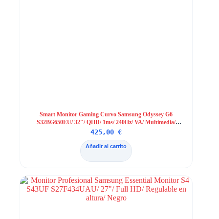
Smart Monitor Gaming Curvo Samsung Odyssey G6
S32BG650EU/ 32″/ QHD/ 1ms/ 240Hz/ VA/ Multimedia/
Regulable en altura/ Smart TV/ Negro
425,00
€
Añadir al carrito