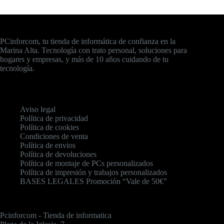
PCinforcom, tu tienda de informática de confianza en la
Marina Alta. Tecnología con trato personal, soluciones para
hogares y empresas, y más de 10 años cuidando de tu
tecnología.
Aviso legal
Política de privacidad
Política de cookies
Condiciones de venta
Política de envios
Política de devoluciones
Política de montaje de PCs personalizados
Política de impresión y trabajos personalizados
BASES LEGALES Promoción “Vale de 50€”
Pcinforcom - Tienda de informatica