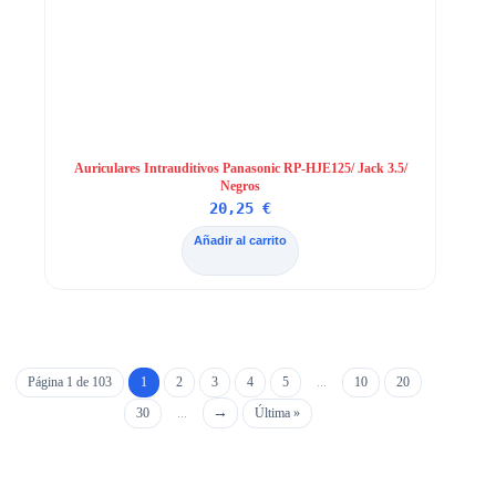
Auriculares Intrauditivos Panasonic RP-HJE125/ Jack 3.5/
Negros
20,25
€
Añadir al carrito
Página 1 de 103
1
2
3
4
5
...
10
20
30
...
Última »