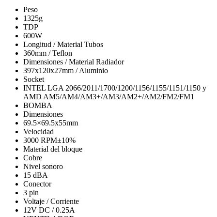
Peso
1325g
TDP
600W
Longitud / Material Tubos
360mm / Teflon
Dimensiones / Material Radiador
397x120x27mm / Aluminio
Socket
INTEL LGA 2066/2011/1700/1200/1156/1155/1151/1150 y
AMD AM5/AM4/AM3+/AM3/AM2+/AM2/FM2/FM1
BOMBA
Dimensiones
69.5×69.5x55mm
Velocidad
3000 RPM±10%
Material del bloque
Cobre
Nivel sonoro
15 dBA
Conector
3 pin
Voltaje / Corriente
12V DC / 0.25A