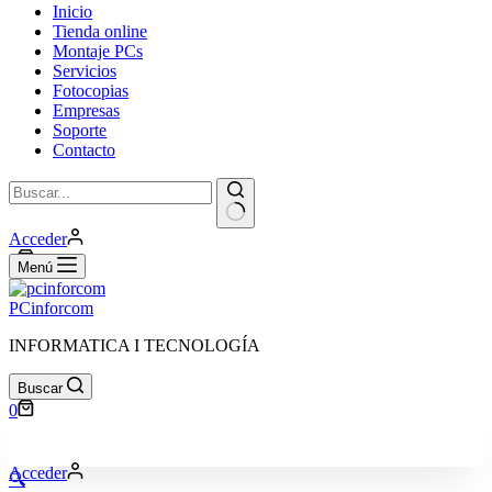
Inicio
Tienda online
Montaje PCs
Servicios
Fotocopias
Empresas
Soporte
Contacto
Sin
Acceder
resultados
Carro
0
Menú
de
compra
PCinforcom
INFORMATICA I TECNOLOGÍA
Buscar
Carro
0
de
compra
Acceder
🔍