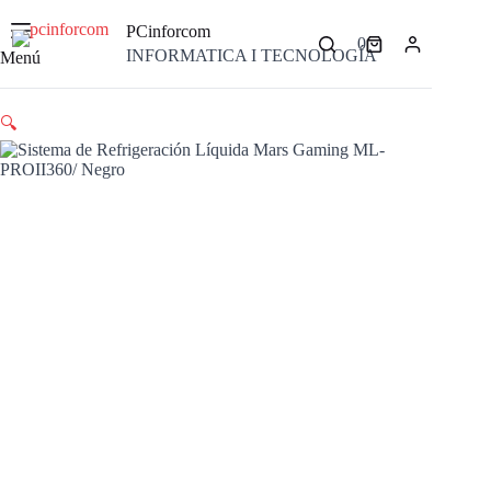
Saltar
al
PCinforcom
0
contenido
Carro
INFORMATICA I TECNOLOGÍA
Menú
de
compra
🔍