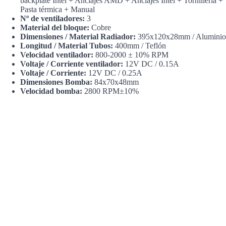
backplate Intel + Anclajes AMD + Anclajes Intel + Tornillería +
Pasta térmica + Manual
Nº de ventiladores:
3
Material del bloque:
Cobre
Dimensiones / Material Radiador:
395x120x28mm / Aluminio
Longitud / Material Tubos:
400mm / Teflón
Velocidad ventilador:
800-2000 ± 10% RPM
Voltaje / Corriente ventilador:
12V DC / 0.15A
Voltaje / Corriente:
12V DC / 0.25A
Dimensiones Bomba:
84x70x48mm
Velocidad bomba:
2800 RPM±10%