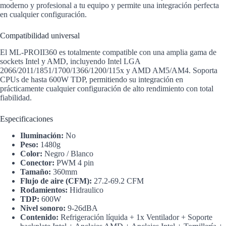
moderno y profesional a tu equipo y permite una integración perfecta
en cualquier configuración.
Compatibilidad universal
El ML-PROII360 es totalmente compatible con una amplia gama de
sockets Intel y AMD, incluyendo Intel LGA
2066/2011/1851/1700/1366/1200/115x y AMD AM5/AM4. Soporta
CPUs de hasta 600W TDP, permitiendo su integración en
prácticamente cualquier configuración de alto rendimiento con total
fiabilidad.
Especificaciones
Iluminación:
No
Peso:
1480g
Color:
Negro / Blanco
Conector:
PWM 4 pin
Tamaño:
360mm
Flujo de aire (CFM):
27.2-69.2 CFM
Rodamientos:
Hidraulico
TDP:
600W
Nivel sonoro:
9-26dBA
Contenido:
Refrigeración líquida + 1x Ventilador + Soporte