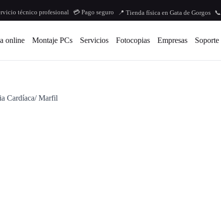
ervicio técnico profesional
💳 Pago seguro
📍 Tienda física en Gata de Gorgos
📞
a online
Montaje PCs
Servicios
Fotocopias
Empresas
Soporte