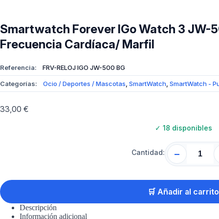
Smartwatch Forever IGo Watch 3 JW-50
Frecuencia Cardíaca/ Marfil
Referencia:
FRV-RELOJ IGO JW-500 BG
Categorías:
Ocio / Deportes / Mascotas
,
SmartWatch
,
SmartWatch - P
33,00
€
✓
18 disponibles
Cantidad:
−
🛒 Añadir al carrito
Descripción
Información adicional