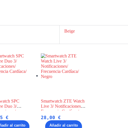
Beige
watch SPC
Smartwatch ZTE Watch
ee Duo 3/
Live 3/ Notificaciones/
caciones/
Frecuencia Cardíaca/
ncia Cardíaca/
Negro
25
€
28,00
€
ñadir al carrito
Añadir al carrito