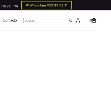
💬 WhatsApp 622 88 92 11
 699 291 496
Contacto
0
Carro
Sin
de
resultados
compra