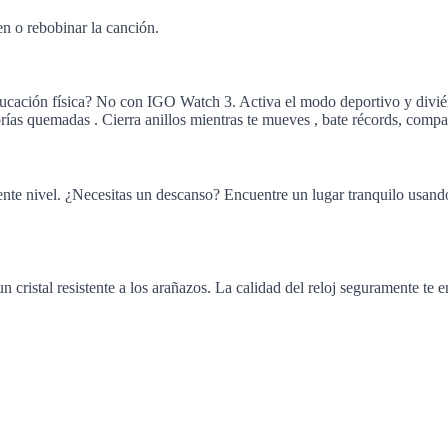
n o rebobinar la canción.
ucación física? No con IGO Watch 3. Activa el modo deportivo y diviérte
alorías quemadas . Cierra anillos mientras te mueves , bate récords, com
uiente nivel. ¿Necesitas un descanso? Encuentre un lugar tranquilo usando
n cristal resistente a los arañazos. La calidad del reloj seguramente te e