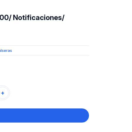
0/ Notificaciones/
ulseras
+