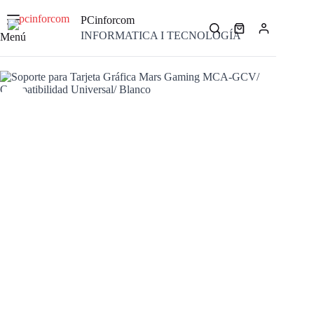
Saltar
al
PCinforcom
contenido
Carro
INFORMATICA I TECNOLOGÍA
Menú
de
compra