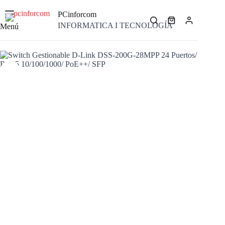
Saltar
al
PCinforcom
contenido
Carro
INFORMATICA I TECNOLOGÍA
Menú
de
compra