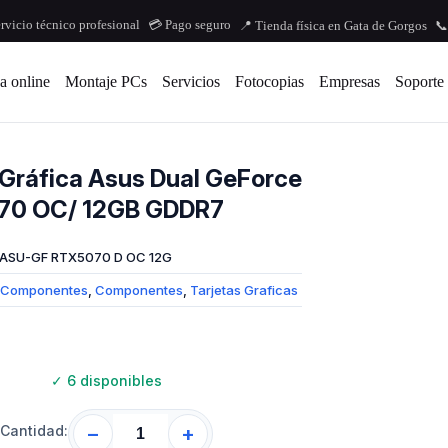
ervicio técnico profesional
💳 Pago seguro
📍 Tienda física en Gata de Gorgos
📞
a online
Montaje PCs
Servicios
Fotocopias
Empresas
Soporte
 Gráfica Asus Dual GeForce
70 OC/ 12GB GDDR7
ASU-GF RTX5070 D OC 12G
Componentes
,
Componentes
,
Tarjetas Graficas
✓
6 disponibles
Cantidad:
−
+