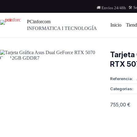
Saltar
al
🛠️ S
🚚 Envíos 24/48h
contenido
PCinforcom
Inicio
Tiend
INFORMATICA I TECNOLOGÍA
Tarjeta
RTX 50
Referencia:
Categorías:
755,00
€