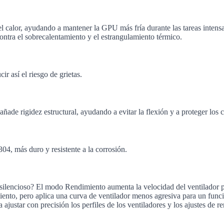
el calor, ayudando a mantener la GPU más fría durante las tareas intensa
ontra el sobrecalentamiento y el estrangulamiento térmico.
 así el riesgo de grietas.
añade rigidez estructural, ayudando a evitar la flexión y a proteger los
04, más duro y resistente a la corrosión.
ilencioso? El modo Rendimiento aumenta la velocidad del ventilador par
iento, pero aplica una curva de ventilador menos agresiva para un fun
justar con precisión los perfiles de los ventiladores y los ajustes de r