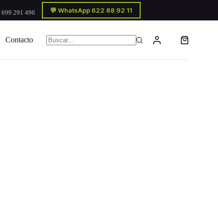
💬 WhatsApp 622 88 92 11
 699 291 496
Contacto
Carro
Sin
de
resultados
compra