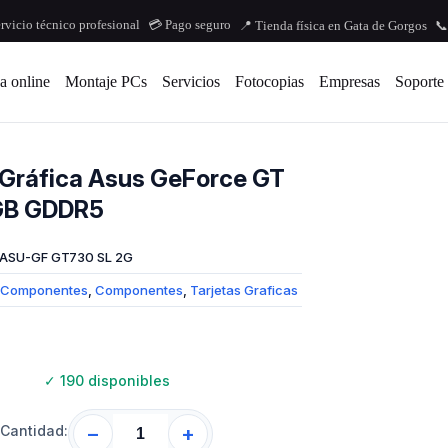
ervicio técnico profesional
💳 Pago seguro
📍 Tienda física en Gata de Gorgos
📞
a online
Montaje PCs
Servicios
Fotocopias
Empresas
Soporte
 Gráfica Asus GeForce GT
GB GDDR5
ASU-GF GT730 SL 2G
Componentes
,
Componentes
,
Tarjetas Graficas
✓
190 disponibles
Cantidad:
−
+