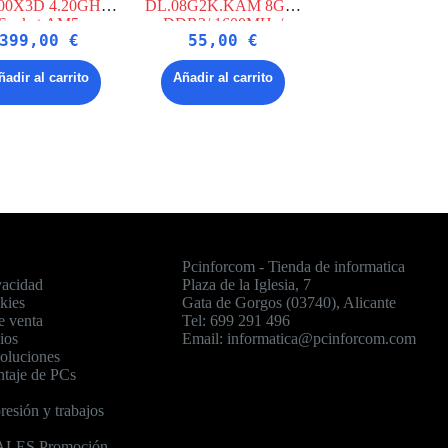
800X3D 4.20GHz
DL.08G2K.KAM 8GB/
Socket AM5
DDR3/ 1600MHz/
399,00
€
55,00
€
1.5V/ CL11/ DIMM
ñadir al carrito
Añadir al carrito
Pcinforcom - Tienda de informatica
vacidad
Plaza de la Iglesia, 7
okies
Gata de Gorgos (03740), Alicante
e venta
Tel: 699 291 496
ios
Email: informatica@pcinforcom.com
voluciones
ntaje de PCs
resión y trabajos
LES Promoción