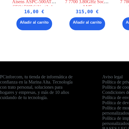
Aisens ASPC-500ATX-
7 7700 3.80GHz Socket
7 7
SEO/ 500W/ Ventilador
AM5
16,00
€
315,00
€
12cm
Añadir al carrito
Añadir al carrito
A
PCinforcom, tu tienda de informática de
Aviso legal
confianza en la Marina Alta. Tecnología
Política de pri
con trato personal, soluciones para
Política de co
hogares y empresas, y más de 10 años
Condiciones d
cuidando de tu tecnología.
Política de env
Política de de
Política de mo
personalizados
Política de imp
personalizados
BASES LEGA