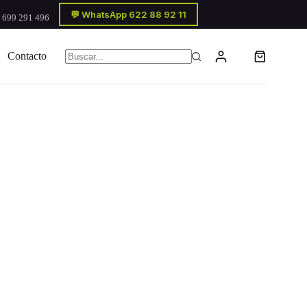
💬 WhatsApp 622 88 92 11
 699 291 496
Contacto
Carro
Sin
de
resultados
compra