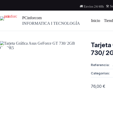
Saltar
al
🛠️ S
🚚 Envíos 24/48h
contenido
PCinforcom
Inicio
Tiend
INFORMATICA I TECNOLOGÍA
Tarjeta
730/ 2
Referencia:
Categorías:
76,00
€