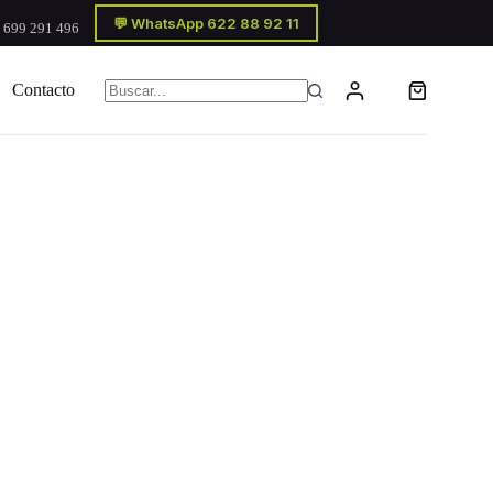
💬 WhatsApp 622 88 92 11
 699 291 496
Contacto
Carro
Sin
de
resultados
compra