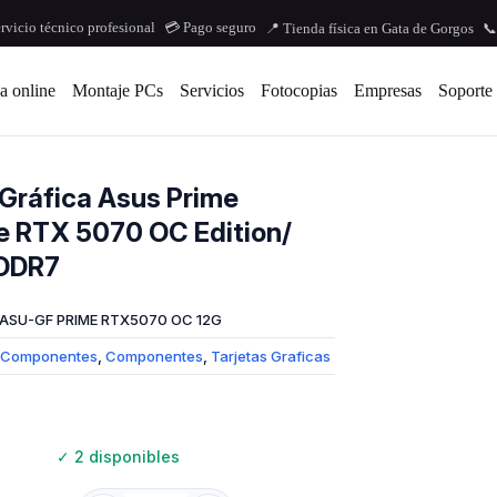
ervicio técnico profesional
💳 Pago seguro
📍 Tienda física en Gata de Gorgos
📞
a online
Montaje PCs
Servicios
Fotocopias
Empresas
Soporte
 Gráfica Asus Prime
 RTX 5070 OC Edition/
DDR7
ASU-GF PRIME RTX5070 OC 12G
Componentes
,
Componentes
,
Tarjetas Graficas
✓
2 disponibles