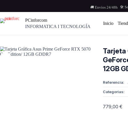
Saltar
al
🛠️ S
🚚 Envíos 24/48h
contenido
PCinforcom
Inicio
Tiend
INFORMATICA I TECNOLOGÍA
Tarjeta
GeForce
12GB G
Referencia:
Categorías:
779,00
€