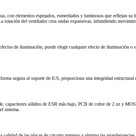
agua, con elementos espejados, esmerilados y luminosos que reflejan su bri
 La rotación del ventilador crea ondas expansivas, infundiendo movimient
 efectos de iluminación, puede elegir cualquier efecto de iluminaci
 forma segura al soporte de E/S, proporciona una integridad estructural
rable, capacitores sólidos de ESR más bajo, PCB de cobre de 2 oz y 
el sistema.
calidad de las placas de circuito impreso y elimina las protuberancias 