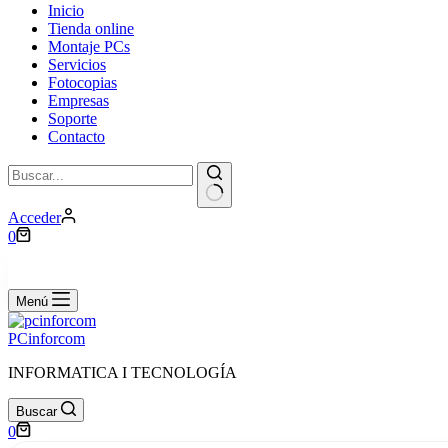
Inicio
Tienda online
Montaje PCs
Servicios
Fotocopias
Empresas
Soporte
Contacto
Sin
Acceder
resultados
Carro
0
de
compra
Menú
PCinforcom
INFORMATICA I TECNOLOGÍA
Buscar
Carro
0
de