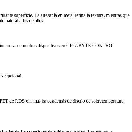
llante superficie. La artesanía en metal refina la textura, mientras que
o natural a los detalles.
ón o sincronizar con otros dispositivos en GIGABYTE CONTROL
 excepcional.
MOSFET de RDS(on) más bajo, además de diseño de sobretemperatura
afiladas de los conectores de soldadura que se observan en la