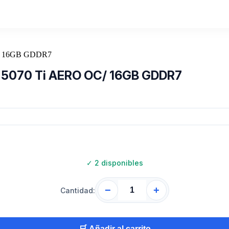
X 5070 Ti AERO OC/ 16GB GDDR7
✓
2 disponibles
−
+
Cantidad:
🛒 Añadir al carrito