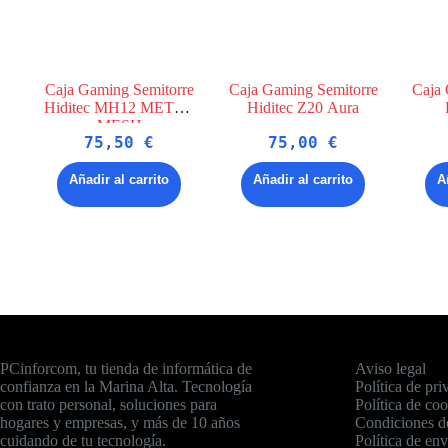
Caja Gaming Semitorre
Caja Gaming Semitorre
Caja 
Hiditec MH12 METAL
Hiditec Z20 Aura
MESH
75,50
€
75,00
€
Añadir al carrito
Añadir al carrito
A
PCinforcom, tu tienda de informática de
Aviso legal
confianza en la Marina Alta. Tecnología
Política de pri
con trato personal, soluciones para
Política de co
hogares y empresas, y más de 10 años
Condiciones d
cuidando de tu tecnología.
Política de env