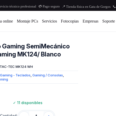
ervicio técnico profesional
💳 Pago seguro
📍 Tienda física en Gata de Gorgos
📞
a online
Montaje PCs
Servicios
Fotocopias
Empresas
Soporte
o Gaming SemiMecánico
aming MK124/ Blanco
TAC-TEC MK124 WH
Gaming - Teclados
,
Gaming / Consolas
,
aming
✓
11 disponibles
Cantidad: