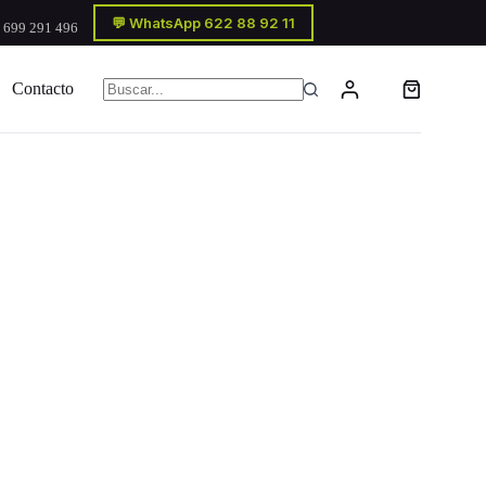
💬 WhatsApp 622 88 92 11
 699 291 496
Contacto
Carro
Sin
de
resultados
compra