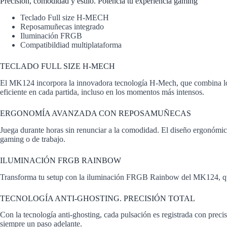
Precisión, comodidad y estilo. Potencia tu experiencia gaming
Teclado Full size H-MECH
Reposamuñecas integrado
Iluminación FRGB
Compatibildiad multiplataforma
TECLADO FULL SIZE H-MECH
El MK124 incorpora la innovadora tecnología H-Mech, que combina lo m
eficiente en cada partida, incluso en los momentos más intensos.
ERGONOMÍA AVANZADA CON REPOSAMUÑECAS
Juega durante horas sin renunciar a la comodidad. El diseño ergonómic
gaming o de trabajo.
ILUMINACIÓN FRGB RAINBOW
Transforma tu setup con la iluminación FRGB Rainbow del MK124, que of
TECNOLOGÍA ANTI-GHOSTING. PRECISIÓN TOTAL
Con la tecnología anti-ghosting, cada pulsación es registrada con precis
siempre un paso adelante.