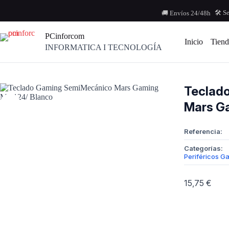
Saltar
al
🛠️ S
🚚 Envíos 24/48h
contenido
PCinforcom
Inicio
Tiend
INFORMATICA I TECNOLOGÍA
Teclad
Mars G
Referencia:
Categorías:
Periféricos G
15,75
€