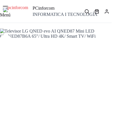
Saltar
al
PCinforcom
contenido
Carro
INFORMATICA I TECNOLOGÍA
Menú
de
compra