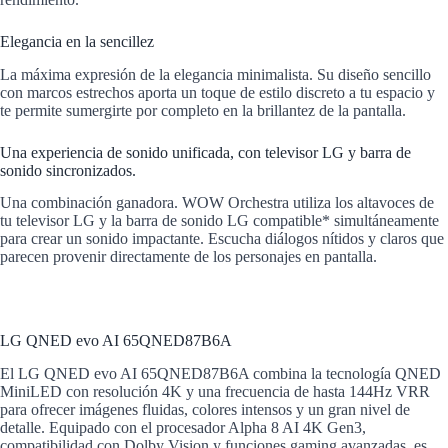
Elegancia en la sencillez
La máxima expresión de la elegancia minimalista. Su diseño sencillo
con marcos estrechos aporta un toque de estilo discreto a tu espacio y
te permite sumergirte por completo en la brillantez de la pantalla.
Una experiencia de sonido unificada, con televisor LG y barra de
sonido sincronizados.
Una combinación ganadora. WOW Orchestra utiliza los altavoces de
tu televisor LG y la barra de sonido LG compatible* simultáneamente
para crear un sonido impactante. Escucha diálogos nítidos y claros que
parecen provenir directamente de los personajes en pantalla.
LG QNED evo AI 65QNED87B6A
El LG QNED evo AI 65QNED87B6A combina la tecnología QNED
MiniLED con resolución 4K y una frecuencia de hasta 144Hz VRR
para ofrecer imágenes fluidas, colores intensos y un gran nivel de
detalle. Equipado con el procesador Alpha 8 AI 4K Gen3,
compatibilidad con Dolby Vision y funciones gaming avanzadas, es