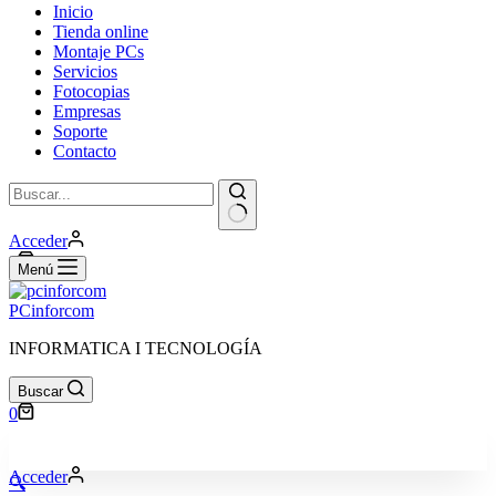
Inicio
Tienda online
Montaje PCs
Servicios
Fotocopias
Empresas
Soporte
Contacto
Sin
Acceder
resultados
Carro
0
Menú
de
compra
PCinforcom
INFORMATICA I TECNOLOGÍA
Buscar
Carro
0
de
compra
Acceder
🔍