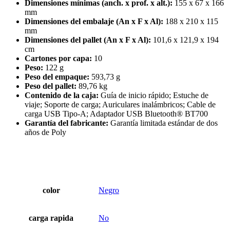
Dimensiones mínimas (anch. x prof. x alt.):
155 x 67 x 166
mm
Dimensiones del embalaje (An x F x Al):
188 x 210 x 115
mm
Dimensiones del pallet (An x F x Al):
101,6 x 121,9 x 194
cm
Cartones por capa:
10
Peso:
122 g
Peso del empaque:
593,73 g
Peso del pallet:
89,76 kg
Contenido de la caja:
Guía de inicio rápido; Estuche de
viaje; Soporte de carga; Auriculares inalámbricos; Cable de
carga USB Tipo-A; Adaptador USB Bluetooth® BT700
Garantía del fabricante:
Garantía limitada estándar de dos
años de Poly
color
Negro
carga rapida
No