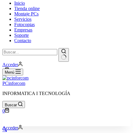
Inicio
Tienda online
Montaje PCs
Servicios
Fotocopias
Empresas
Soporte
Contacto
Sin
Acceder
resultados
Carro
0
Menú
de
compra
PCinforcom
INFORMATICA I TECNOLOGÍA
Buscar
Carro
0
de
compra
Acceder
🔍