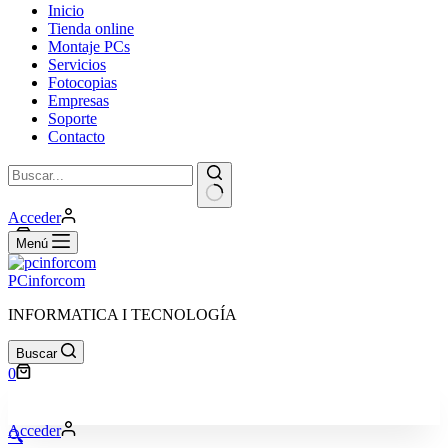
Inicio
Tienda online
Montaje PCs
Servicios
Fotocopias
Empresas
Soporte
Contacto
Sin
Acceder
resultados
Carro
0
Menú
de
compra
PCinforcom
INFORMATICA I TECNOLOGÍA
Buscar
Carro
0
de
compra
Acceder
🔍