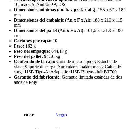
10; macOS; Android™; iOS
Dimensiones mínimas (anch. x prof. x alt.):
155 x 67 x 182
mm
Dimensiones del embalaje (An x F x Al):
188 x 210 x 115
mm
Dimensiones del pallet (An x F x Al):
101,6 x 121.9 x 190
cm
Cartones por capa:
10
Peso:
162 g
Peso del empaque:
644,17 g
Peso del pallet:
94,56 kg
Contenido de la caja:
Guía de inicio rápido; Estuche de
viaje; Soporte de carga; Auriculares inalámbricos; Cable de
carga USB Tipo-A; Adaptador USB Bluetooth® BT700
Garantía del fabricante:
Garantía limitada estándar de dos
años de Poly
color
Negro