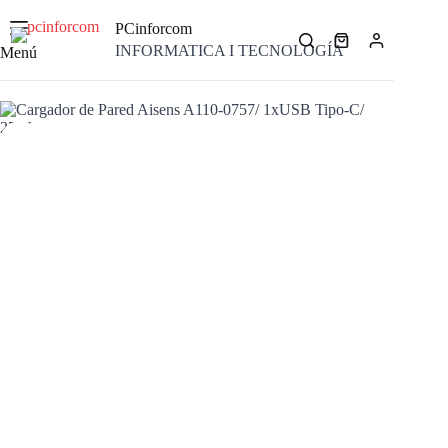
Saltar
al
PCinforcom
contenido
Carro
INFORMATICA I TECNOLOGÍA
Menú
de
compra