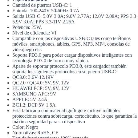
Cantidad de puertos USB-C: 1
Entrada: 100-240V 50-60Hz 0.7A
Salida USB-C: 5.0V 3.0A; 9.0V 2.77A; 12.0V 2.08A; PPS 3.3-
5.9V 3.0A; PPS 3.3-11V 2.25A
Potencia: 25W.
Nivel de eficiencia: VI
Compatible con los dispositivos USB-C tales como teléfonos
móviles, smartphones, tablets, GPS, MP3, MP4, consolas de
videojuego etc.
Soporta PD3.0 para poder cargar dispositivos inteligentes con
tecnología PD3.0 de forma muy rápida.
Aparte de soportar protocolo PD3.0, este cargador también
soporta los siguientes protocolos en su puerto USB-C:
QC3.0: 3.6V-12.19V
QC2.0 / QC4.0: 5V, 9V, 12V
HUAWEI FCP: 5V, 9V, 12V
SAMSUNG AFC: 9V
APPLE: 5V 2.4A
BC1.2: DCP 5V 1.5A
Está fabricado con material ignífugo e incluye múltiples
protecciones contra sobrecarga, cortocircuito, lo que garantiza la
máxima seguridad para su dispositivo
Color: Negro
Normativas: RoHS, CE