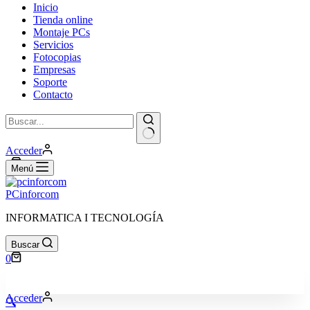
Inicio
Tienda online
Montaje PCs
Servicios
Fotocopias
Empresas
Soporte
Contacto
Sin
Acceder
resultados
Carro
0
Menú
de
compra
PCinforcom
INFORMATICA I TECNOLOGÍA
Buscar
Carro
0
de
compra
Acceder
🔍