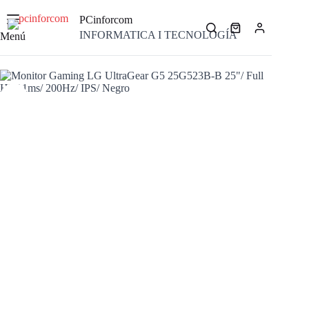
Saltar
al
PCinforcom
contenido
Carro
INFORMATICA I TECNOLOGÍA
Menú
de
compra