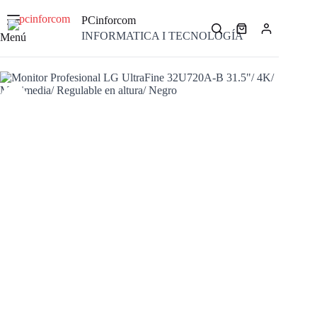
Saltar
al
PCinforcom
contenido
Carro
INFORMATICA I TECNOLOGÍA
Menú
de
compra