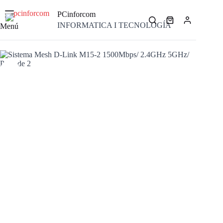
Saltar
al
PCinforcom
contenido
Carro
INFORMATICA I TECNOLOGÍA
Menú
de
compra