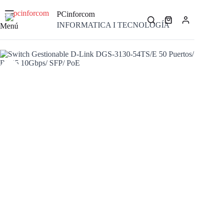
Saltar
al
PCinforcom
contenido
Carro
INFORMATICA I TECNOLOGÍA
Menú
de
compra