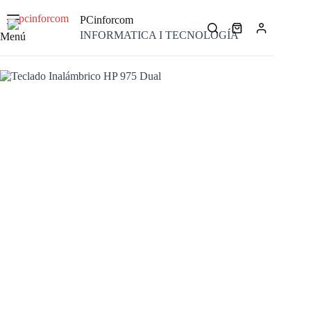
Saltar
al
PCinforcom
contenido
Carro
INFORMATICA I TECNOLOGÍA
Menú
de
compra