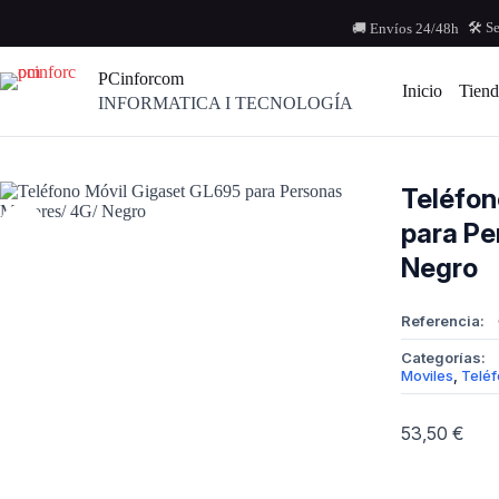
Saltar
al
🛠️ S
🚚 Envíos 24/48h
contenido
PCinforcom
Inicio
Tiend
INFORMATICA I TECNOLOGÍA
Teléfon
para Pe
Negro
Referencia:
Categorías:
Moviles
,
Teléf
53,50
€