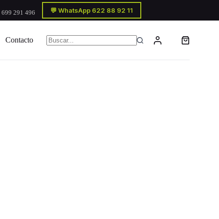
💬 WhatsApp 622 88 92 11
 699 291 496
Contacto
Carro
Sin
de
resultados
compra