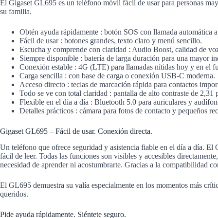
El Gigaset GL695 es un teléfono móvil fácil de usar para personas mayo
su familia.
Obtén ayuda rápidamente : botón SOS con llamada automática a 
Fácil de usar : botones grandes, texto claro y menú sencillo.
Escucha y comprende con claridad : Audio Boost, calidad de v
Siempre disponible : batería de larga duración para una mayor in
Conexión estable : 4G (LTE) para llamadas nítidas hoy y en el fu
Carga sencilla : con base de carga o conexión USB-C moderna.
Acceso directo : teclas de marcación rápida para contactos impor
Todo se ve con total claridad : pantalla de alto contraste de 2,31
Flexible en el día a día : Bluetooth 5.0 para auriculares y audífon
Detalles prácticos : cámara para fotos de contacto y pequeños re
Gigaset GL695 – Fácil de usar. Conexión directa.
Un teléfono que ofrece seguridad y asistencia fiable en el día a día. 
fácil de leer. Todas las funciones son visibles y accesibles directamente
necesidad de aprender ni acostumbrarte. Gracias a la compatibilidad 
El GL695 demuestra su valía especialmente en los momentos más críticos
queridos.
Pide ayuda rápidamente. Siéntete seguro.