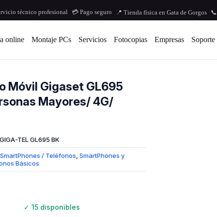
ervicio técnico profesional
💳 Pago seguro
📍 Tienda física en Gata de Gorgos
📞
a online
Montaje PCs
Servicios
Fotocopias
Empresas
Soporte
o Móvil Gigaset GL695
rsonas Mayores/ 4G/
GIGA-TEL GL695 BK
SmartPhones / Teléfonos
,
SmartPhones y
onos Básicos
✓
15 disponibles