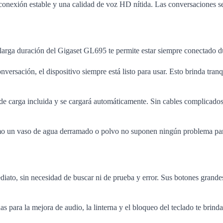
onexión estable y una calidad de voz HD nítida. Las conversaciones se 
e larga duración del Gigaset GL695 te permite estar siempre conectado du
rsación, el dispositivo siempre está listo para usar. Esto brinda tranqu
e de carga incluida y se cargará automáticamente. Sin cables complicado
o un vaso de agua derramado o polvo no suponen ningún problema para e
ato, sin necesidad de buscar ni de prueba y error. Sus botones grandes y
das para la mejora de audio, la linterna y el bloqueo del teclado te bri