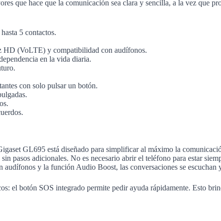
res que hace que la comunicación sea clara y sencilla, a la vez que pro
hasta 5 contactos.
oz HD (VoLTE) y compatibilidad con audífonos.
dependencia en la vida diaria.
turo.
tantes con solo pulsar un botón.
 pulgadas.
os.
cuerdos.
El Gigaset GL695 está diseñado para simplificar al máximo la comunicaci
, sin pasos adicionales. No es necesario abrir el teléfono para estar sie
con audífonos y la función Audio Boost, las conversaciones se escucha
: el botón SOS integrado permite pedir ayuda rápidamente. Esto brinda 