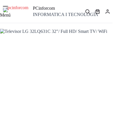
Saltar
al
PCinforcom
contenido
Carro
INFORMATICA I TECNOLOGÍA
Menú
de
compra