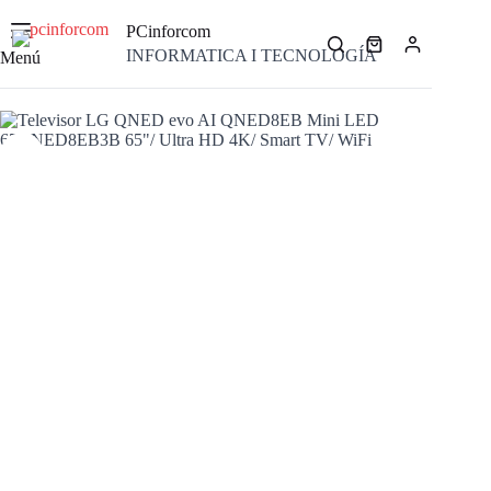
Saltar
al
PCinforcom
contenido
Carro
INFORMATICA I TECNOLOGÍA
Menú
de
compra