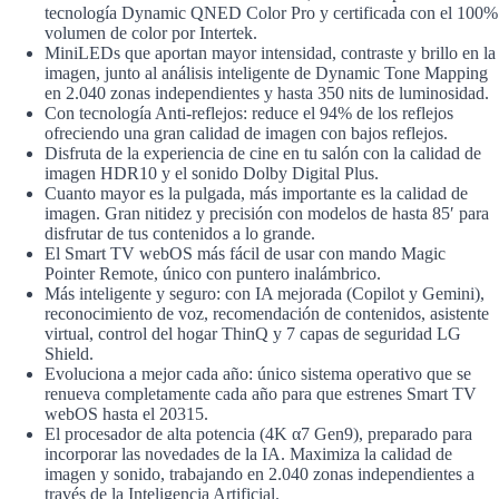
tecnología Dynamic QNED Color Pro y certificada con el 100%
volumen de color por Intertek.
MiniLEDs que aportan mayor intensidad, contraste y brillo en la
imagen, junto al análisis inteligente de Dynamic Tone Mapping
en 2.040 zonas independientes y hasta 350 nits de luminosidad.
Con tecnología Anti-reflejos: reduce el 94% de los reflejos
ofreciendo una gran calidad de imagen con bajos reflejos.
Disfruta de la experiencia de cine en tu salón con la calidad de
imagen HDR10 y el sonido Dolby Digital Plus.
Cuanto mayor es la pulgada, más importante es la calidad de
imagen. Gran nitidez y precisión con modelos de hasta 85′ para
disfrutar de tus contenidos a lo grande.
El Smart TV webOS más fácil de usar con mando Magic
Pointer Remote, único con puntero inalámbrico.
Más inteligente y seguro: con IA mejorada (Copilot y Gemini),
reconocimiento de voz, recomendación de contenidos, asistente
virtual, control del hogar ThinQ y 7 capas de seguridad LG
Shield.
Evoluciona a mejor cada año: único sistema operativo que se
renueva completamente cada año para que estrenes Smart TV
webOS hasta el 20315.
El procesador de alta potencia (4K α7 Gen9), preparado para
incorporar las novedades de la IA. Maximiza la calidad de
imagen y sonido, trabajando en 2.040 zonas independientes a
través de la Inteligencia Artificial.