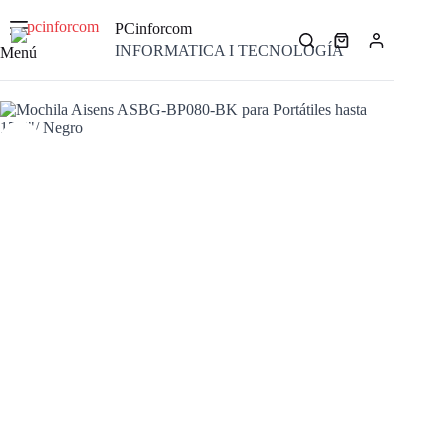
Saltar
al
PCinforcom
contenido
Carro
INFORMATICA I TECNOLOGÍA
Menú
de
compra