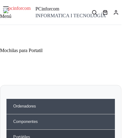
Saltar
al
PCinforcom
contenido
Carro
INFORMATICA I TECNOLOGÍA
Menú
de
compra
Mochilas para Portatil
Ordenadores
Componentes
Portátiles