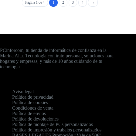
Página 1 de 4
1
2
3
4
PCinforcom, tu tienda de informática de confianza en la
Marina Alta. Tecnología con trato personal, soluciones para
hogares y empresas, y más de 10 años cuidando de tu
tecnología.
Aviso legal
Política de privacidad
Política de cookies
Condiciones de venta
Política de envios
Política de devoluciones
Política de montaje de PCs personalizados
Política de impresión y trabajos personalizados
BASES LEGALES Promoción “Vale de 50€”