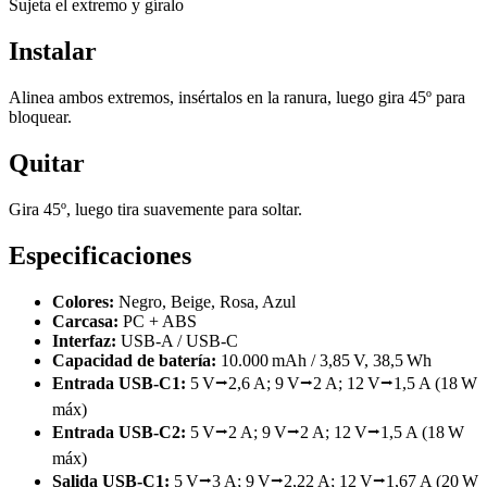
Sujeta el extremo y gíralo
Instalar
Alinea ambos extremos, insértalos en la ranura, luego gira 45º para
bloquear.
Quitar
Gira 45º, luego tira suavemente para soltar.
Especificaciones
Colores:
Negro, Beige, Rosa, Azul
Carcasa:
PC + ABS
Interfaz:
USB-A / USB-C
Capacidad de batería:
10.000 mAh / 3,85 V, 38,5 Wh
Entrada USB-C1:
5 V⭢2,6 A; 9 V⭢2 A; 12 V⭢1,5 A (18 W
máx)
Entrada USB-C2:
5 V⭢2 A; 9 V⭢2 A; 12 V⭢1,5 A (18 W
máx)
Salida USB-C1:
5 V⭢3 A; 9 V⭢2,22 A; 12 V⭢1,67 A (20 W