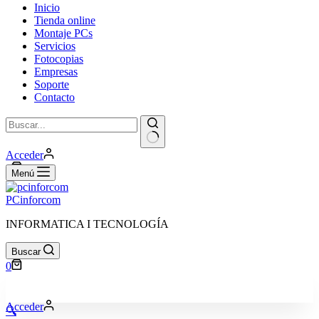
Inicio
Tienda online
Montaje PCs
Servicios
Fotocopias
Empresas
Soporte
Contacto
Sin
Acceder
resultados
Carro
0
Menú
de
compra
PCinforcom
INFORMATICA I TECNOLOGÍA
Buscar
Carro
0
de
compra
Acceder
🔍