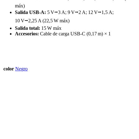
máx)
Salida USB-A:
5 V⭢3 A; 9 V⭢2 A; 12 V⭢1,5 A;
10 V⭢2,25 A (22,5 W máx)
Salida total:
15 W máx
Accesorios:
Cable de carga USB-C (0,17 m) × 1
color
Negro