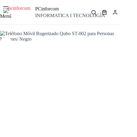
Saltar
al
PCinforcom
contenido
Carro
INFORMATICA I TECNOLOGÍA
Menú
de
compra